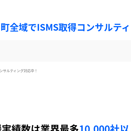
町全域でISMS取得コンサルテ
コンサルティング対応中！
援実績数は業界最多
10,000社