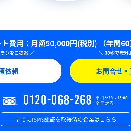
ト費用：⽉額50,000円(税別)
（年間6
積依頼
お問合せ・
0120-068-268
平日9:30～17:00
全国対応
すでにISMS認証を取得済の企業はこちら