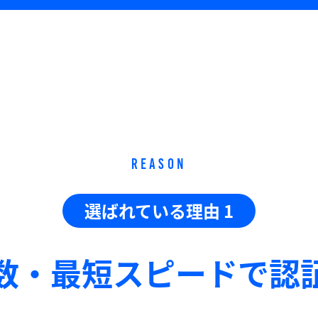
REASON
選ばれている理由 1
数・最短スピードで
認