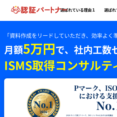
選ばれている理由１
選ばれ
「資料作成をリードしていただき、効率よく
5万円
月額
で、
社内工数
ISMS取得コンサルテ