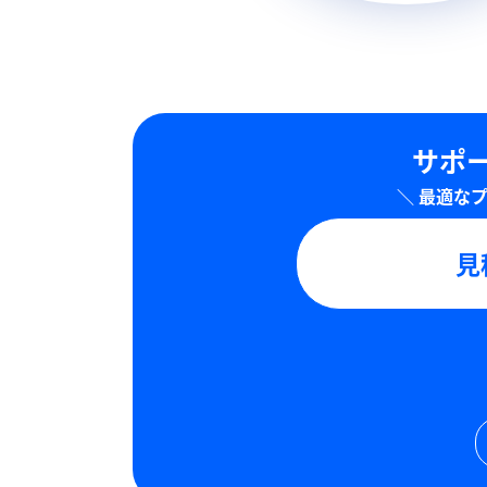
サポー
見