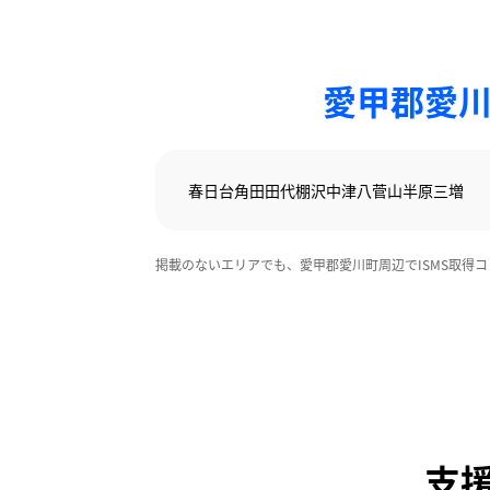
愛甲郡愛川
春日台
角田
田代
棚沢
中津
八菅山
半原
三増
掲載のないエリアでも、愛甲郡愛川町周辺でISMS取得
支