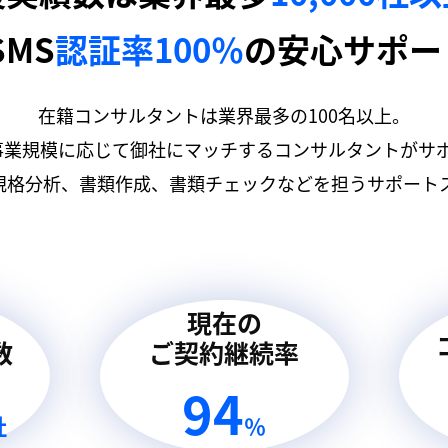
SMS
認証率100％
の安心サポー
在籍コンサルタントは業界最多の100名以上。
事業規模に応じて御社にマッチするコンサルタントがサ
規格分析、書類作成、書類チェックなどを担うサポートス
現在の
数
ご契約継続率
94
社
％