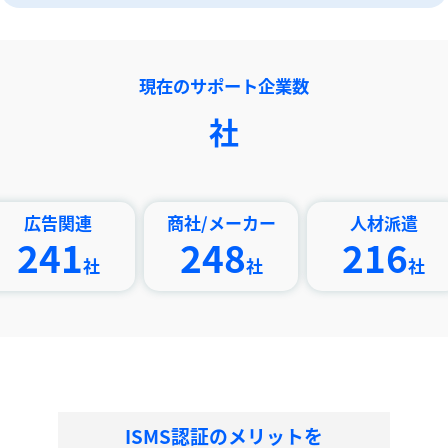
現在のサポート企業数
社
関連
商社/メーカー
人材派遣
印
1
248
216
社
社
社
ISMS認証のメリットを