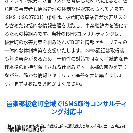
オンライン販売、水害リスクを考慮したBCP策定など、板
倉町の事業者も情報管理の体制整備が求められています。
ISMS（ISO27001）認証は、板倉町の事業者が水害リスク
も含めた包括的な情報管理を実践し、事業継続力を強化す
るための枠組みです。当社のISMSコンサルティングは、
板倉町の水害対策を組み込んだBCPと情報セキュリティの
一体的な体制構築を支援いたします。ISMS認証は取得後
も年次審査があるため、一過性の対策ではなく持続的な管
理水準の維持が保証される仕組みです。水郷の恵みを守り
ながら、確かな情報セキュリティ基盤を共に築きましょ
う。まずはお話をお聞かせください。
邑楽郡板倉町全域でISMS取得コンサルティ
ング対応中
朝日野
飯野
泉野
板倉
岩田
内蔵新田
海老瀬
大蔵
大高嶋
大荷場
大曲
下五箇
西岡
西岡新田
離
細谷
籾谷
除川