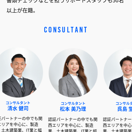
書類チェックなどを担うサポートスタッフも50名
以上が在籍。
CONSULTANT
タント
コンサルタント
コンサルタント
健司
松本 美乃理
呉島 堂真
の中でも関
認証パートナーの中でも関
認証パートナーの中でも関
に、製造
西エリアを中心に、製造
西エリアを中心に、製造
、IT業と幅
業、土木建築業、IT業と幅
業、土木建築業、IT業と幅