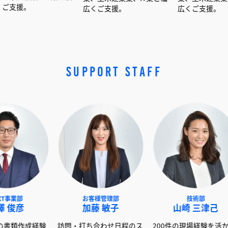
広くご支援。
広くご支援。
SUPPORT STAFF
NEXT事業部
お客様管理部
赤澤 俊彦
加藤 敏子
山崎
600社以上の書類作成経験
訪問・打ち合わせ日程のス
200件の