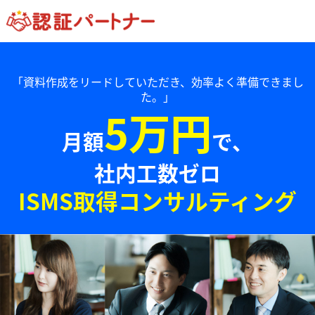
「資料作成をリードしていただき、効率よく準備できまし
た。」
5万円
月額
で、
社内工数ゼロ
ISMS取得コンサルティング