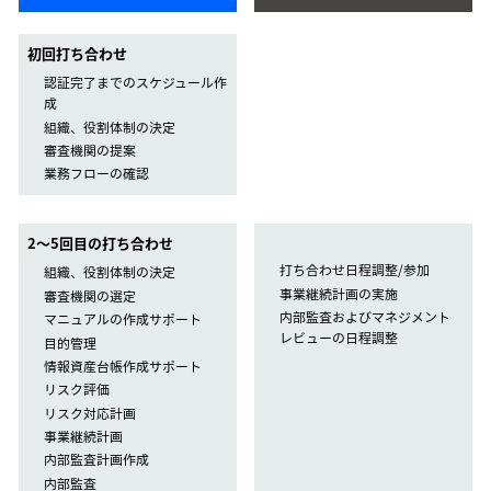
初回打ち合わせ
認証完了までのスケジュール作
成
組織、役割体制の決定
審査機関の提案
業務フローの確認
2〜5回目の打ち合わせ
打ち合わせ日程調整/参加
組織、役割体制の決定
事業継続計画の実施
審査機関の選定
内部監査およびマネジメント
マニュアルの作成サポート
レビューの日程調整
目的管理
情報資産台帳作成サポート
リスク評価
リスク対応計画
事業継続計画
内部監査計画作成
内部監査