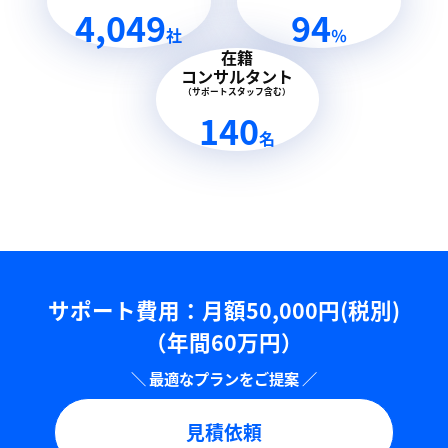
4,049
94
社
％
在籍
コンサルタント
（サポートスタッフ含む）
140
名
サポート費用：⽉額50,000円(税別)
（年間60万円）
見積依頼