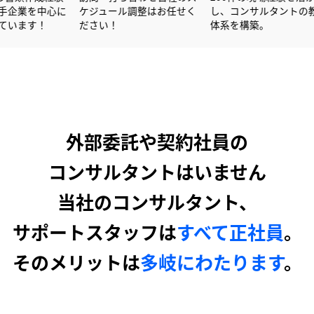
を活かし大手企業を中心に
ケジュール調整はお任せく
し、コンサ
サポートしています！
ださい！
体系を構築
外部委託や契約社員の
コンサルタントはいません
当社のコンサルタント、
サポートスタッフは
すべて正社員
。
そのメリットは
多岐にわたります
。