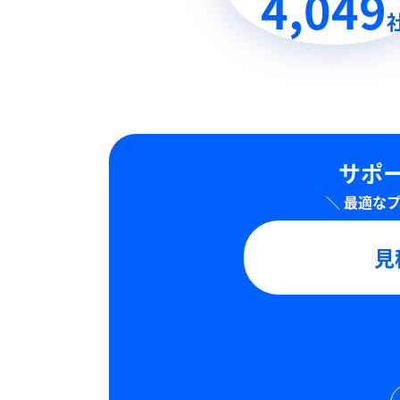
4,049
サポー
見