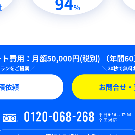
94
社
％
ト費用：⽉額50,000円(税別)
（年間6
積依頼
お問合せ・
0120-068-268
平日9:30～17:00
全国対応