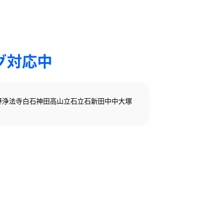
グ対応中
野
浄法寺
白石
神田
高山
立石
立石新田
中
中大塚