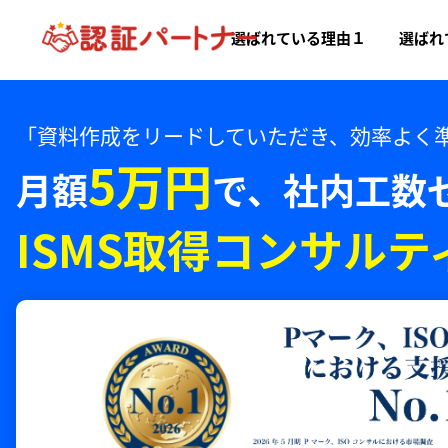
選ばれている理由１
選ばれ
「資料作成をリードしていただき、効率よく
5万円
月額
で、
社内工数
ISMS取得コンサルテ