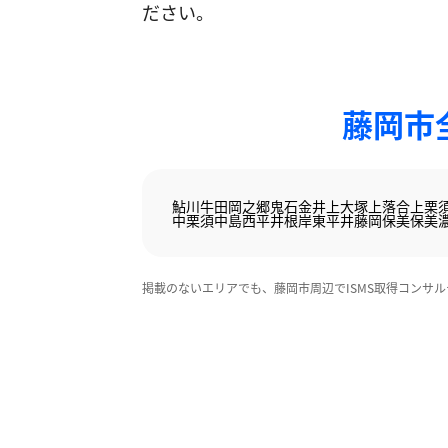
ださい。
藤岡市
鮎川
牛田
岡之郷
鬼石
金井
上大塚
上落合
上栗
中栗須
中島
西平井
根岸
東平井
藤岡
保美
保美
掲載のないエリアでも、藤岡市周辺でISMS取得コンサ