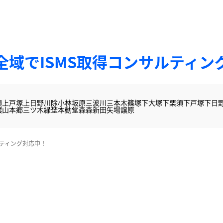
全域でISMS取得コンサルティン
須
上戸塚
上日野
川除
小林
坂原
三波川
三本木
篠塚
下大塚
下栗須
下戸塚
下日
濃山
本郷
三ツ木
緑埜
本動堂
森
森新田
矢場
譲原
ルティング対応中！