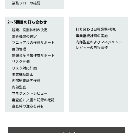
業務フローの確認
2〜5回目の打ち合わせ
打ち合わせ日程調整/参加
組織、役割体制の決定
事業継続計画の実施
審査機関の選定
内部監査およびマネジメント
マニュアルの作成サポート
レビューの日程調整
目的管理
情報資産台帳作成サポート
リスク評価
リスク対応計画
事業継続計画
内部監査計画作成
内部監査
マネジメントレビュー
審査前に文書と記録の確認
審査時の注意を共有