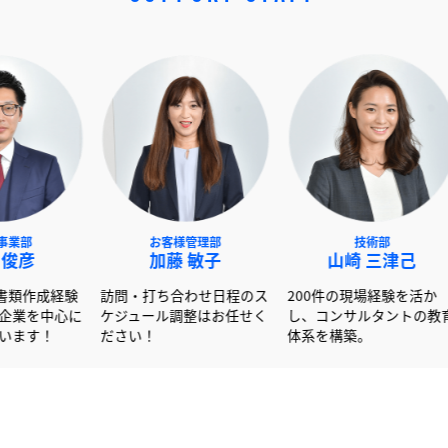
NEXT事業部
お客様管理部
技
赤澤 俊彦
加藤 敏子
山崎
600社以上の書類作成経験
訪問・打ち合わせ日程のス
200件の現
を活かし大手企業を中心に
ケジュール調整はお任せく
し、コンサ
サポートしています！
ださい！
体系を構築