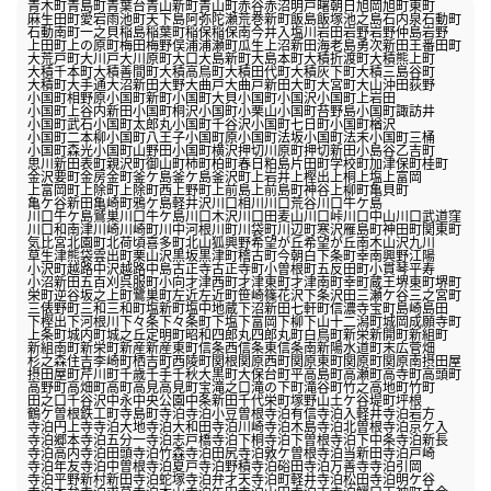
青木町
青島町
青葉台
青山新町
青山町
赤谷
赤沼
明戸
曙
朝日
旭岡
旭町
東町
麻生田町
愛宕
雨池町
天下島
阿弥陀瀬
荒巻
新町
飯島
飯塚
池之島
石内
泉
石動町
石動南町
一之貝
稲島
稲葉町
稲保
稲保南
今井
入塩川
岩田
岩野
岩野仲島
岩野
上田町
上の原町
梅田
梅野俣
浦
浦瀬町
瓜生
上沼新田
海老島勇次新田
王番田町
大荒戸町
大川戸
大川原町
大口
大島新町
大島本町
大積折渡町
大積熊上町
大積千本町
大積善間町
大積高鳥町
大積田代町
大積灰下町
大積三島谷町
大積町
大手通
大沼新田
大野
大曲戸
大曲戸新田
大町
大宮町
大山
沖田
荻野
小国町相野原
小国町新町
小国町大貝
小国町小国沢
小国町上岩田
小国町上谷内新田
小国町桐沢
小国町小栗山
小国町苔野島
小国町諏訪井
小国町武石
小国町太郎丸
小国町千谷沢
小国町七日町
小国町楢沢
小国町二本柳
小国町八王子
小国町原
小国町法坂
小国町法末
小国町三桶
小国町森光
小国町山野田
小国町横沢
押切川原町
押切新田
小島谷
乙吉町
思川新田
表町
親沢町
御山町
柿町
柏町
春日
粕島
片田町
学校町
加津保町
桂町
金沢
要町
金房
金町
釜ケ島
釜ケ島
釜沢町
上岩井
上樫出
上桐
上塩
上富岡
上富岡町
上除町
上除町西
上野町
上前島
上前島町
神谷
上柳町
亀貝町
亀ケ谷新田
亀崎町
鴉ケ島
軽井沢
川口相川
川口荒谷
川口牛ケ島
川口牛ケ島鷲巣
川口牛ケ島
川口木沢
川口田麦山
川口峠
川口中山
川口武道窪
川口和南津
川崎
川崎町
川中
河根川町
川袋町
川辺町
寒沢
雁島町
神田町
関東町
気比宮
北園町
北荷頃
喜多町
北山
狐興野
希望が丘
希望が丘南
木山沢
九川
草生津
熊袋
雲出町
栗山沢
黒坂
黒津町
稽古町
今朝白
下条町
幸南
興野
江陽
小沢町
越路中沢
越路中島
古正寺
古正寺町
小曽根町
五反田町
小貫
琴平
寿
小沼新田
五百刈
呉服町
小向
才津西町
才津東町
才津南町
幸町
蔵王
堺東町
堺町
栄町
逆谷
坂之上町
鷺巣町
左近
左近町
笹崎
篠花
沢下条
沢田
三瀬ケ谷
三之宮町
三俵野町
三和
三和町
塩新町
塩中
地蔵
下沼新田
七軒町
信濃
寺宝町
島崎
島田
下樫出
下河根川
下々条
下々条町
下塩
下富岡
下柳
下山
十二潟町
城岡
成願寺町
上条町
城内町
城之丘
定明町
昭和
四郎丸
四郎丸町
白鳥町
新栄
新開町
新組町
新組南町
新栄町
新産
新産東町
信条西
信条東
信条南
新陽
水道町
末広
菅畑
杉之森
住吉
李崎町
栖吉町
西陵町
関根
関原西町
関原東町
関原町
関原南
摂田屋
摂田屋町
芹川町
千歳
千手
千秋
大黒町
大保
台町
平
高島町
高瀬町
高寺町
高頭町
高野町
高畑町
高町
高見
高見町
宝
滝之口
滝の下町
滝谷町
竹之高地町
竹町
田之口
千谷沢
中永
中央公園
中条新田
千代栄町
塚野山
土ケ谷
堤町
坪根
鶴ケ曽根
鉄工町
寺島町
寺泊
寺泊小豆曽根
寺泊有信
寺泊入軽井
寺泊岩方
寺泊円上寺
寺泊大地
寺泊大和田
寺泊川崎
寺泊木島
寺泊北曽根
寺泊京ケ入
寺泊郷本
寺泊五分一
寺泊志戸橋
寺泊下桐
寺泊下曽根
寺泊下中条
寺泊新長
寺泊高内
寺泊田頭
寺泊竹森
寺泊田尻
寺泊敦ケ曽根
寺泊当新田
寺泊戸崎
寺泊年友
寺泊中曽根
寺泊夏戸
寺泊野積
寺泊硲田
寺泊万善寺
寺泊引岡
寺泊平野新村新田
寺泊蛇塚
寺泊弁才天
寺泊町軽井
寺泊松田
寺泊明ケ谷