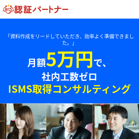
「資料作成をリードしていただき、効率よく準備できまし
た。」
5万円
月額
で、
社内工数ゼロ
ISMS取得コンサルティング