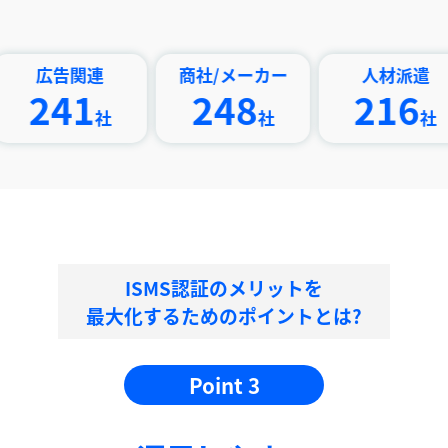
告関連
商社/メーカー
人材派遣
41
248
216
社
社
社
ISMS認証のメリットを
最大化するためのポイントとは?
Point 3