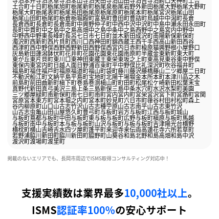
寺泊本弁
寺泊求草
寺泊本山
寺泊矢田
寺泊山田
寺泊吉
寺泊鰐口
天神町
土合
土合町
十日町
栃尾旭町
栃尾新町
栃尾泉
栃尾岩野外新田
栃尾大野
栃尾大野町
栃尾大町
栃尾表町
栃尾島田
栃尾原
栃尾原町
栃尾本町
栃尾宮沢
栃尾山田
栃尾山田町
栃尾町
栃倉
栃堀
殿町
富島町
豊田町
豊詰町
鳥越
中
中潟町
長倉
長倉西町
長倉町
長倉南町
中興野
仲子町
中西
中沢
中沢町
中島
中瀬
永田
永田町
長町
中貫町
中之島
中之島高畑
中之島中条
中之島西野
中之島宮内
中野中
中野西
中野東
長峰町
長呂
七日市
七日町
並木新田
成沢町
南陽
新保
新保町
濁沢町
西新町
西片貝町
西川口
西神田町
錦
西蔵王
西千手
西高山新田
西谷
西津町
西中野俣
西野
西野新田
西野俣
西宮内
日赤町
楡原
猫興野
根小屋
野口
灰島新田
蓮潟
鉢伏町
花井町
花園
花園東
花園南
原町
半蔵金
東新町
東大町
東が丘
東片貝町
東川口
東神田
東蔵王
東栄
東坂之上町
東高見
東谷
東中野俣
東保内
東宮内町
日越
人面
日野浦
百束町
平中野俣
比礼
深沢町
吹谷
福井町
福島町
福住
福戸町
福原
福道町
福山町
袋町
藤川
藤沢
藤橋
藤山
二ツ郷屋
二日町
不動沢
船江町
文納
平島
平島町
宝地町
北陽
干場
堀金
本所
本町
本津川
品之木
前島町
前田
曲新町
槇下町
巻島
巻渕
槇山町
町田町
松尾
松ケ崎新田
松葉
末宝
真野代新田
真弓
美沢
三島上条
三島新保
三島中条
水穴町
水沢
水梨町
美園
三ツ郷屋
緑町
南新保町
南七日町
南町
宮内
宮内町
宮栄
宮沢
宮下町
宮路町
宮関
宮原
宮本東方町
宮本堀之内町
宮本町
妙見町
六日市町
葎谷
村田
村松町
森上
谷内
柳原町
山口
山古志竹沢
山古志種苧原
山古志南平
山古志東竹沢
山古志虫亀
山田
山屋
悠久町
豊
弓町
与板町岩方
与板町江西
与板町城山
与板町蔦都
与板町中田
与板町東与板
与板町広野
与板町槇原
与板町馬越
与板町南中
与板町本与板
与板町山沢
与板町与板
与板町吉津
陽光台
横野
横枕町
横山
吉崎
吉水
四ツ屋町
蓬平町
来迎寺
来伝
両高
蓮花寺
六所
若草町
若野浦
脇川新田町
脇川新田町
脇野町
山葵谷
和島北野
和島高畑
和島中沢
渡沢町
渡場町
渡里町
掲載のないエリアでも、長岡市周辺でISMS取得コンサルティング対応中！
支援実績数は業界最多
10,000社以上
。
ISMS
認証率100％
の安心サポート