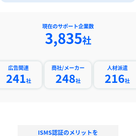
現在のサポート企業数
4,049
社
関連
商社/メーカー
人材派遣
印
1
248
216
社
社
社
ISMS認証のメリットを