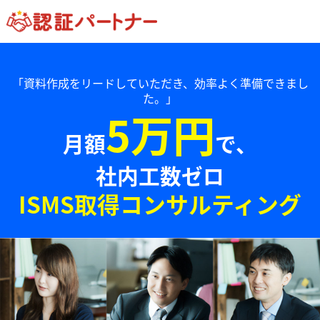
「資料作成をリードしていただき、効率よく準備できまし
た。」
5万円
月額
で、
社内工数ゼロ
ISMS取得コンサルティング