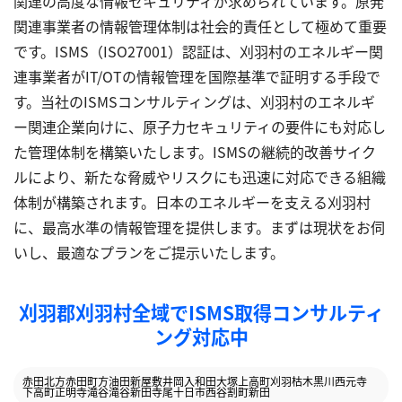
関連の高度な情報セキュリティが求められています。原発
関連事業者の情報管理体制は社会的責任として極めて重要
です。ISMS（ISO27001）認証は、刈羽村のエネルギー関
連事業者がIT/OTの情報管理を国際基準で証明する手段で
す。当社のISMSコンサルティングは、刈羽村のエネルギ
ー関連企業向けに、原子力セキュリティの要件にも対応し
た管理体制を構築いたします。ISMSの継続的改善サイク
ルにより、新たな脅威やリスクにも迅速に対応できる組織
体制が構築されます。日本のエネルギーを支える刈羽村
に、最高水準の情報管理を提供します。まずは現状をお伺
いし、最適なプランをご提示いたします。
刈羽郡刈羽村全域でISMS取得コンサルティ
ング対応中
赤田北方
赤田町方
油田
新屋敷
井岡
入和田
大塚
上高町
刈羽
枯木
黒川
西元寺
下高町
正明寺
滝谷
滝谷新田
寺尾
十日市
西谷
割町新田