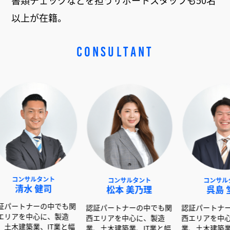
書類チェックなどを担うサポートスタッフも50名
以上が在籍。
CONSULTANT
タント
コンサルタント
コンサルタント
健司
松本 美乃理
呉島 堂真
ーの中でも関
認証パートナーの中でも関
認証パートナーの中でも関
心に、製造
西エリアを中心に、製造
西エリアを中心に、製造
、IT業と幅
業、土木建築業、IT業と幅
業、土木建築業、IT業と幅