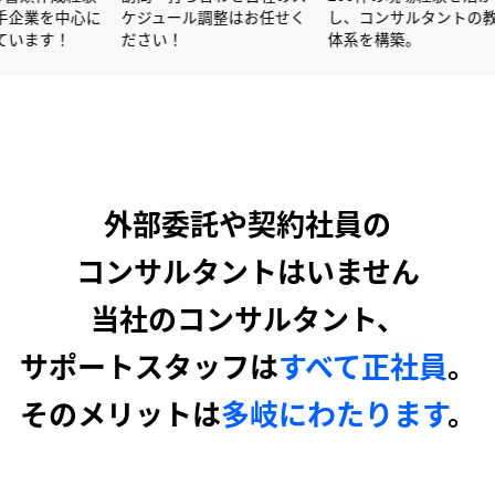
を活かし大手企業を中心に
ケジュール調整はお任せく
し、コンサ
サポートしています！
ださい！
体系を構築
外部委託や契約社員の
コンサルタントはいません
当社のコンサルタント、
サポートスタッフは
すべて正社員
。
そのメリットは
多岐にわたります
。