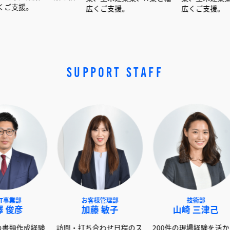
広くご支援。
広くご支援。
SUPPORT STAFF
NEXT事業部
お客様管理部
赤澤 俊彦
加藤 敏子
山崎
600社以上の書類作成経験
訪問・打ち合わせ日程のス
200件の