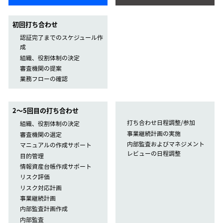
初回打ち合わせ
認証完了までのスケジュール作
成
組織、役割体制の決定
審査機関の提案
業務フローの確認
2〜5回目の打ち合わせ
打ち合わせ日程調整/参加
組織、役割体制の決定
事業継続計画の実施
審査機関の選定
内部監査およびマネジメント
マニュアルの作成サポート
レビューの日程調整
目的管理
情報資産台帳作成サポート
リスク評価
リスク対応計画
事業継続計画
内部監査計画作成
内部監査