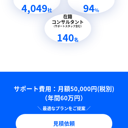
4,049
94
社
％
在籍
コンサルタント
（サポートスタッフ含む）
140
名
サポート費用：⽉額50,000円(税別)
（年間60万円）
見積依頼