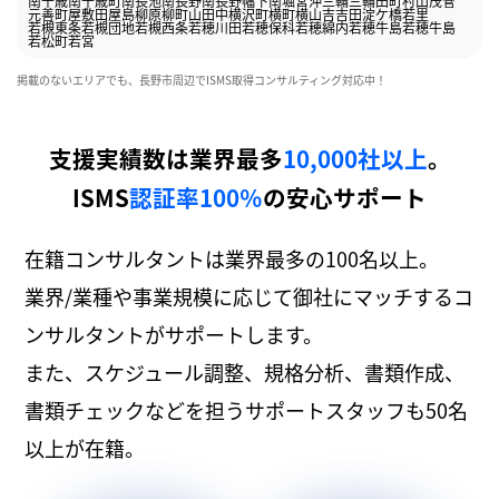
南千歳
南千歳町
南長池
南長野
南長野幅下
南堀
宮沖
三輪
三輪田町
村山
茂菅
元善町
屋敷田
屋島
柳原
柳町
山田中
横沢町
横町
横山
吉
吉田
淀ケ橋
若里
若槻東条
若槻団地
若槻西条
若穂川田
若穂保科
若穂綿内
若穂牛島
若穂牛島
若松町
若宮
掲載のないエリアでも、長野市周辺でISMS取得コンサルティング対応中！
支援実績数は業界最多
10,000社以上
。
ISMS
認証率100％
の安心サポート
在籍コンサルタントは業界最多の100名以上。
業界/業種や事業規模に応じて御社にマッチするコ
ンサルタントがサポートします。
また、スケジュール調整、規格分析、書類作成、
書類チェックなどを担うサポートスタッフも50名
以上が在籍。