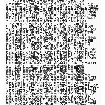
アークス
青木島
青木島町青木島
青木島町青木島乙
青木島町大塚
青木島町綱島
赤沼
県町
上ケ屋
浅川
浅川押田
浅川清水
浅川西条
浅川西平
浅川畑山
浅川東条
浅川福岡
旭町
安茂里
安茂里杏花台
安茂里小市
安茂里小路
安茂里米村
安茂里犀北
安茂里犀北団地
安茂里差出
安茂里大門
安茂里西河原
荒屋
石渡
泉平
伊勢町
伊勢宮
市場
稲里
稲里町下氷鉋
稲里町田牧
稲里町中央
稲里町中氷鉋
稲田
稲葉
稲葉上千田
稲葉中千田
稲葉日詰
稲葉南俣
稲葉母袋
居町
入山
上松
上野
往生地
大岡乙
大岡甲
大岡中牧
大岡弘崎
大岡丙
大橋南
大町
岡田町
小島田町
神楽橋
風間
合戦場
門沢
金井田
金箱
上駒沢
上千歳町
上西之門町
川合新田
川中島町若葉町
川中島町今井
川中島町今井原
川中島町今里
川中島町上氷鉋
川中島町原
川中島町御厨
川中島町四ツ屋
岩石町
北石堂町
北尾張部
北郷
北条町
北長池
北堀
狐池
鬼無里
鬼無里日下野
鬼無里日影
桐原
栗田
栗田北中
小柴見
小島
小鍋
権堂町
栄町
坂中
桜
桜枝町
桜新町
差出南
里島
早苗町
三才
三本柳西
三本柳東
篠ノ井会
篠ノ井石川
篠ノ井有旅
篠ノ井岡田
篠ノ井御幣川
篠ノ井杵淵
篠ノ井小松原
篠ノ井小森
篠ノ井塩崎
篠ノ井東福寺
篠ノ井西寺尾
篠ノ井布施五明
篠ノ井布施高田
篠ノ井二ツ柳
篠ノ井山布施
篠ノ井横田
下駒沢
下氷鉋
伺去
塩生
真光寺
信更町赤田
信更町上尾
信更町今泉
信更町桜井
信更町三水
信更町下平
信更町高野
信更町田沢
信更町田野口
信更町灰原
信更町氷ノ田
信更町古藤
信更町宮平
信更町安庭
信更町吉原
信更町涌池
信州新町上条
信州新町越道
信州新町里穂刈
信州新町下市場
信州新町新町
信州新町左右
信州新町竹房
信州新町中牧
信州新町信級
信州新町日原西
信州新町日原東
信州新町弘崎
信州新町牧田中
信州新町牧野島
信州新町水内
信州新町山上条
信州新町山穂刈
新諏訪
新諏訪町
新田町
新町
神明
末広町
諏訪町
台ケ窪
大門町
高田
田子
鑪
立町
田中
田町
丹波島
津野
妻科
鶴賀
鶴賀
鶴賀居町
鶴賀
鶴賀上千歳町
鶴賀
鶴賀権堂町
鶴賀
鶴賀早苗町
鶴賀
鶴賀田町
鶴賀
鶴賀問御所町
鶴賀
鶴賀中堰
鶴賀
鶴賀七瀬
鶴賀
鶴賀七瀬中町
鶴賀
鶴賀七瀬南部
鶴賀
鶴賀西鶴賀町
鶴賀
鶴賀東鶴賀町
鶴賀
鶴賀緑町
鶴賀
鶴賀南千歳町
鶴賀
鶴賀峰村
問御所町
戸隠
戸隠祖山
戸隠栃原
戸隠豊岡
徳間
富田
富竹
豊野町浅野
豊野町石
豊野町大倉
豊野町蟹沢
豊野町川谷
豊野町豊野
豊野町南郷
中越
中御所
中御所町
中条
中条日下野
中条住良木
中条日高
中条御山里
中曽根
長門町
七瀬
七瀬中町
七瀬南部
七二会乙
七二会己
七二会甲
七二会丁
七二会丙
七二会戊
西尾張部
西後町
西三才
西鶴賀町
西長野
西之門町
西町
西和田
箱清水
花咲町
東後町
東犀南
東鶴賀町
東之門町
東町
東和田
平柴
平柴台
平林
広瀬
広田
穂保
真島町川合
真島町真島
松岡
松代温泉
松代町岩野
松代町大室
松代町小島田
松代町清野
松代町柴
松代町城東
松代町城北
松代町豊栄
松代町西条
松代町西寺尾
松代町東条
松代町東寺尾
松代町牧島
松代町松代
大豆島
檀田
みこと川
三ツ出
緑町
皆神台
南県町
南石堂町
南高田