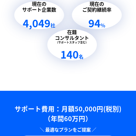
現在の
現在の
サポート企業数
ご契約継続率
4,049
94
社
％
在籍
コンサルタント
（サポートスタッフ含む）
140
名
サポート費用：⽉額50,000円(税別)
（年間60万円）