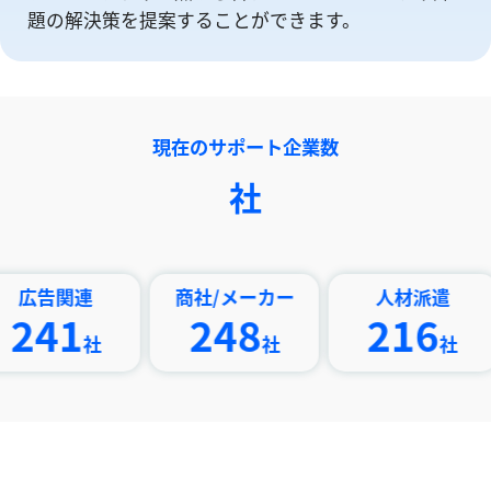
題の解決策を提案することができます。
現在のサポート企業数
社
連
商社/メーカー
人材派遣
印刷
1
248
216
社
社
社