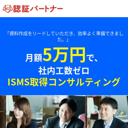
「資料作成をリードしていただき、効率よく準備できまし
た。」
5万円
月額
で、
社内工数ゼロ
ISMS取得コンサルティング