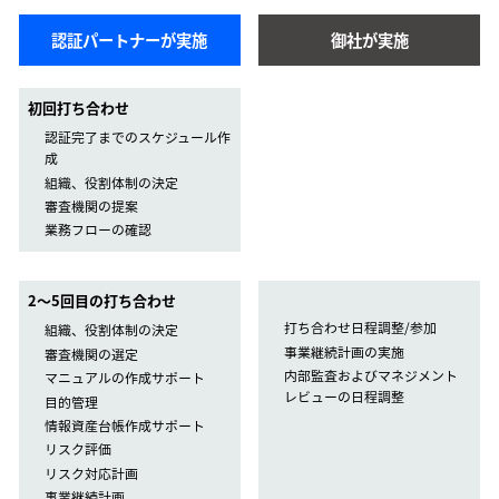
認証パートナーが実施
御社が実施
初回打ち合わせ
認証完了までのスケジュール作
成
組織、役割体制の決定
審査機関の提案
業務フローの確認
2〜5回目の打ち合わせ
打ち合わせ日程調整/参加
組織、役割体制の決定
事業継続計画の実施
審査機関の選定
内部監査およびマネジメント
マニュアルの作成サポート
レビューの日程調整
目的管理
情報資産台帳作成サポート
リスク評価
リスク対応計画
事業継続計画