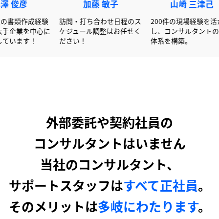
赤澤 俊彦
加藤 敏子
山
600社以上の書類作成経験
訪問・打ち合わせ日程のス
200件
を活かし大手企業を中心に
ケジュール調整はお任せく
し、コン
サポートしています！
ださい！
体系を構
外部委託や契約社員の
コンサルタントはいません
当社のコンサルタント、
サポートスタッフは
すべて正社員
。
そのメリットは
多岐にわたります
。