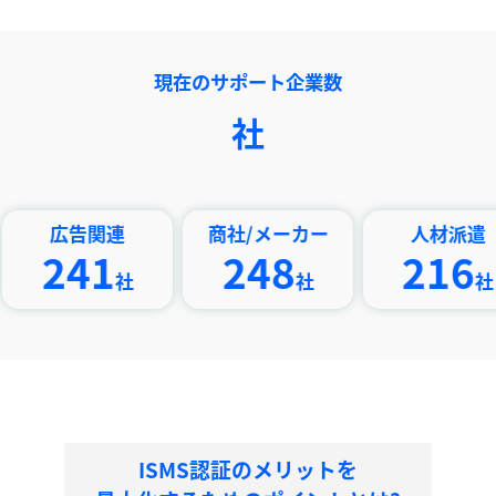
現在のサポート企業数
社
告関連
商社/メーカー
人材派遣
41
248
216
社
社
社
ISMS認証のメリットを