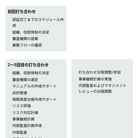
初回打ち合わせ
認証完了までのスケジュール作
成
組織、役割体制の決定
審査機関の提案
業務フローの確認
2〜5回目の打ち合わせ
打ち合わせ日程調整/参加
組織、役割体制の決定
事業継続計画の実施
審査機関の選定
内部監査およびマネジメント
マニュアルの作成サポート
レビューの日程調整
目的管理
情報資産台帳作成サポート
リスク評価
リスク対応計画
事業継続計画
内部監査計画作成
内部監査