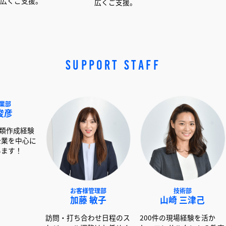
。
広くご支援。
広くご支援。
SUPPORT STAFF
NEXT事業部
お客様管理部
技術
赤澤 俊彦
加藤 敏子
山崎 
00社以上の書類作成経験
訪問・打ち合わせ日程のス
200件の現場