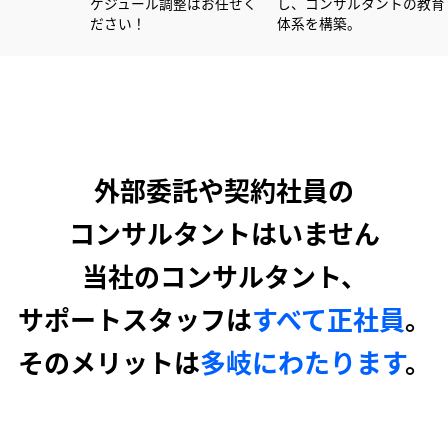
活かし大手企業を中心に
ケジュール調整はお任せく
し、コンサル
ポートしています！
ださい！
体系を構築。
外部委託や契約社員の
コンサルタントはいません
当社のコンサルタント、
サポートスタッフは
すべて正社員
。
そのメリットは
多岐にわたります
。