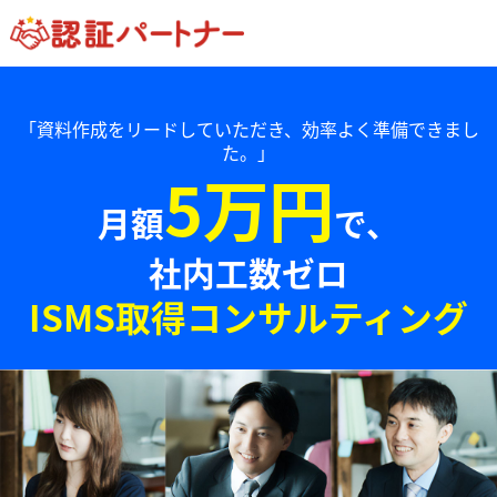
「資料作成をリードしていただき、効率よく準備できまし
た。」
5万円
月額
で、
社内工数ゼロ
ISMS取得コンサルティング