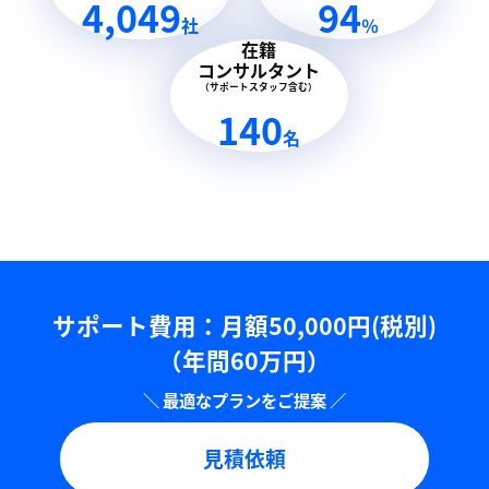
4,049
94
社
％
在籍
コンサルタント
（サポートスタッフ含む）
140
名
サポート費用：⽉額50,000円(税別)
（年間60万円）
見積依頼