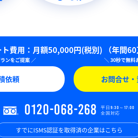
ト費用：⽉額50,000円(税別)
（年間6
積依頼
お問合せ・
0120-068-268
平日9:30～17:00
全国対応
すでにISMS認証を取得済の企業はこちら