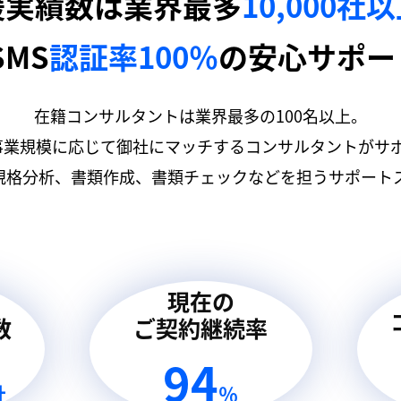
援実績数は業界最多
10,000社
SMS
認証率100％
の安心サポー
在籍コンサルタントは業界最多の100名以上。
事業規模に応じて御社にマッチするコンサルタントがサ
規格分析、書類作成、書類チェックなどを担うサポートス
現在の
数
ご契約継続率
94
社
％