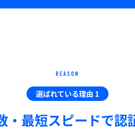
REASON
選ばれている理由 1
数・最短スピードで
認