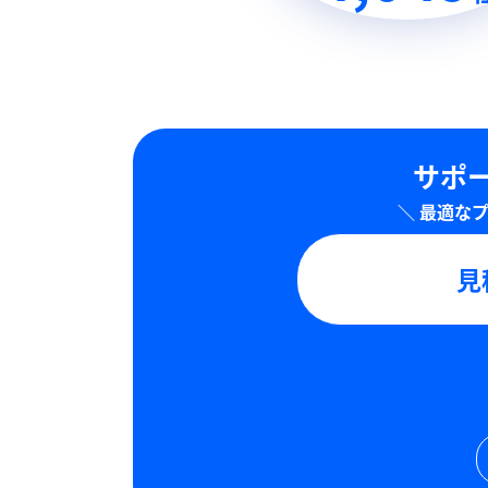
サポー
見