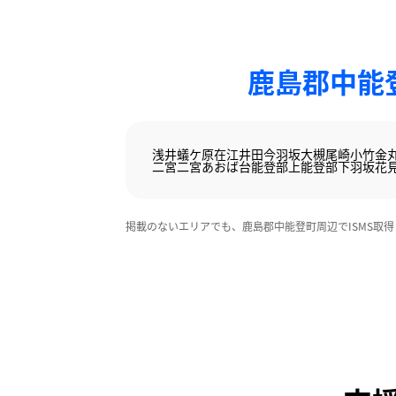
鹿島郡中能
浅井
蟻ケ原
在江
井田
今羽坂
大槻
尾崎
小竹
金
二宮
二宮あおば台
能登部上
能登部下
羽坂
花
掲載のないエリアでも、鹿島郡中能登町周辺でISMS取