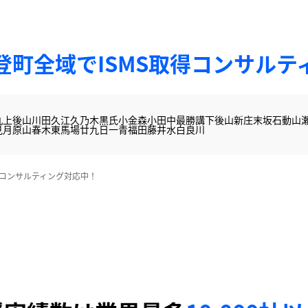
登町全域でISMS取得コンサルテ
丸
上後山
川田
久江
久乃木
黒氏
小金森
小田中
最勝講
下後山
新庄
末坂
石動山
見月
原山
春木
東馬場
廿九日
一青
福田
藤井
水白
良川
得コンサルティング対応中！