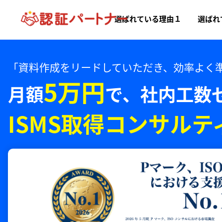
選ばれている理由１
選ばれ
「資料作成をリードしていただき、効率よく
5万円
月額
で、
社内工数
ISMS取得コンサルテ