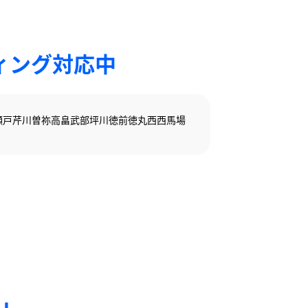
ィング対応中
瀬戸
芹川
曽祢
高畠
武部
坪川
徳前
徳丸
西
西馬場