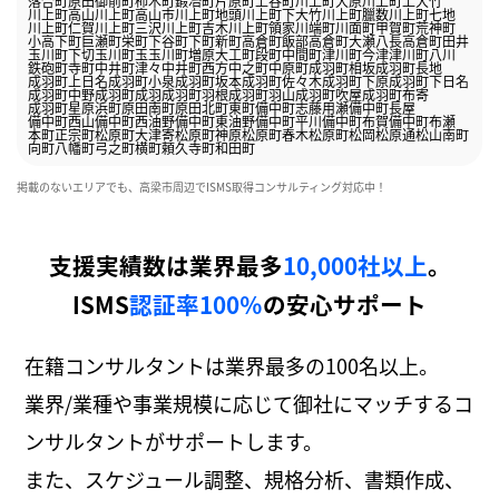
落合町原田
御前町
柿木町
鍜冶町
片原町
上谷町
川上町大原
川上町上大竹
川上町高山
川上町高山市
川上町地頭
川上町下大竹
川上町臘数
川上町七地
川上町仁賀
川上町三沢
川上町吉木
川上町領家
川端町
川面町
甲賀町
荒神町
小高下町
巨瀬町
栄町
下谷町
下町
新町
高倉町飯部
高倉町大瀬八長
高倉町田井
玉川町下切
玉川町玉
玉川町増原
大工町
段町
中間町
津川町今津
津川町八川
鉄砲町
寺町
中井町津々
中井町西方
中之町
中原町
成羽町相坂
成羽町長地
成羽町上日名
成羽町小泉
成羽町坂本
成羽町佐々木
成羽町下原
成羽町下日名
成羽町中野
成羽町成羽
成羽町羽根
成羽町羽山
成羽町吹屋
成羽町布寄
成羽町星原
浜町
原田南町
原田北町
東町
備中町志藤用瀬
備中町長屋
備中町西山
備中町西油野
備中町東油野
備中町平川
備中町布賀
備中町布瀬
本町
正宗町
松原町大津寄
松原町神原
松原町春木
松原町松岡
松原通
松山
南町
向町
八幡町
弓之町
横町
頼久寺町
和田町
掲載のないエリアでも、高梁市周辺でISMS取得コンサルティング対応中！
支援実績数は業界最多
10,000社以上
。
ISMS
認証率100％
の安心サポート
在籍コンサルタントは業界最多の100名以上。
業界/業種や事業規模に応じて御社にマッチするコ
ンサルタントがサポートします。
また、スケジュール調整、規格分析、書類作成、