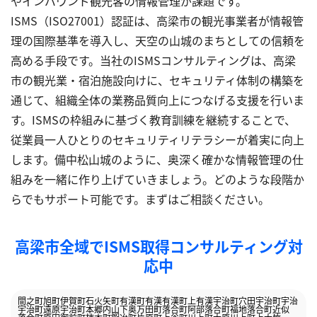
やインバウンド観光客の情報管理が課題です。
ISMS（ISO27001）認証は、高梁市の観光事業者が情報管
理の国際基準を導入し、天空の山城のまちとしての信頼を
高める手段です。当社のISMSコンサルティングは、高梁
市の観光業・宿泊施設向けに、セキュリティ体制の構築を
通じて、組織全体の業務品質向上につなげる支援を行いま
す。ISMSの枠組みに基づく教育訓練を継続することで、
従業員一人ひとりのセキュリティリテラシーが着実に向上
します。備中松山城のように、奥深く確かな情報管理の仕
組みを一緒に作り上げていきましょう。どのような段階か
らでもサポート可能です。まずはご相談ください。
高梁市全域でISMS取得コンサルティング対
応中
間之町
旭町
伊賀町
石火矢町
有漢町有漢
有漢町上有漢
宇治町穴田
宇治町宇治
宇治町遠原
宇治町本郷
内山下
奥万田町
落合町阿部
落合町福地
落合町近似