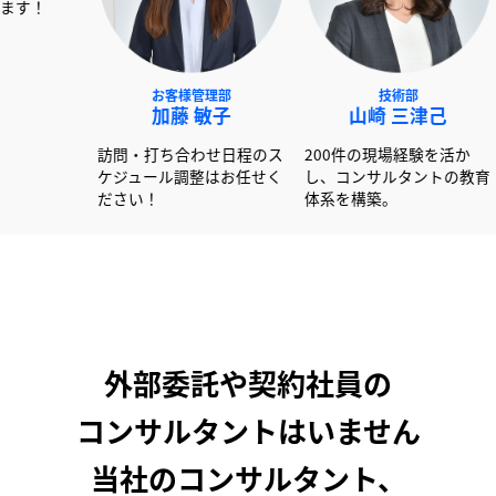
NEXT事業部
お客様管理部
技術部
赤澤 俊彦
加藤 敏子
山崎 三
0社以上の書類作成経験
訪問・打ち合わせ日程のス
200件の現場経
かし大手企業を中心に
ケジュール調整はお任せく
し、コンサルタ
ートしています！
ださい！
体系を構築。
外部委託や契約社員の
コンサルタントはいません
当社のコンサルタント、