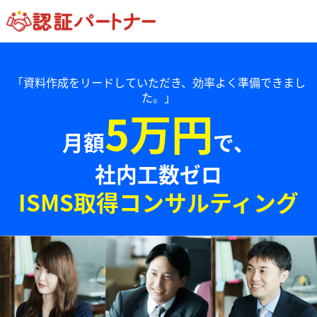
「資料作成をリードしていただき、効率よく準備できまし
た。」
5万円
月額
で、
社内工数ゼロ
ISMS取得コンサルティング