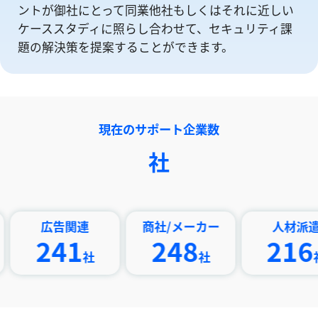
ントが御社にとって同業他社もしくはそれに近しい
ケーススタディに照らし合わせて、セキュリティ課
題の解決策を提案することができます。
現在のサポート企業数
社
広告関連
商社/メーカー
人材派遣
241
248
216
社
社
社