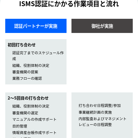
ISMS認証にかかる作業項目と流れ
認証パートナーが実施
御社が実施
初回打ち合わせ
認証完了までのスケジュール作
成
組織、役割体制の決定
審査機関の提案
業務フローの確認
2〜5回目の打ち合わせ
打ち合わせ日程調整/参加
組織、役割体制の決定
事業継続計画の実施
審査機関の選定
内部監査およびマネジメント
マニュアルの作成サポート
レビューの日程調整
目的管理
情報資産台帳作成サポート