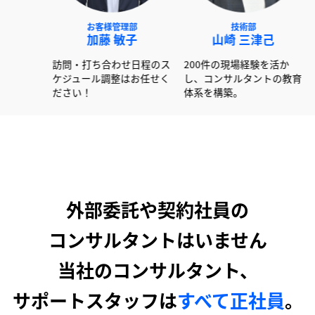
NEXT事業部
お客様管理部
技術部
赤澤 俊彦
加藤 敏子
山崎 三
社以上の書類作成経験
訪問・打ち合わせ日程のス
200件の現場経験
かし大手企業を中心に
ケジュール調整はお任せく
し、コンサルタン
ートしています！
ださい！
体系を構築。
外部委託や契約社員の
コンサルタントはいません
当社のコンサルタント、
サポートスタッフは
すべて正社員
。