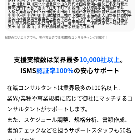
尾谷
小野
小ノ谷
小畑
小原田
小房
海田
柿ケ原
梶並
梶原
桂坪
金原
上福原
上相
川上
川北
川戸
川東
北
北坂
北原
北山
久賀
朽木
国貞
楮
河内
巨勢
五名
栄町
鷺巣
笹岡
沢田
下大谷
下香山
下庄町
下町
下山
城田
白水
杉原
鈴家
角南
瀬戸
田井
大聖寺
滝
滝宮
竹田
立石
田殿
田渕
田原
土居
殿所
友野
豊国原
豊野
鳥渕
長内
中尾
中川
中河内
中谷
中町
中山
鯰
楢原上
楢原下
楢原中
南海
西町
入田
野形
野原
則平
長谷内
林野
原
東青野
東谷上
東谷下
東吉田
日指
平田
平福
福本
藤生
古町
馬形
真加部
真神
松脇
真殿
豆田
万善
海内
三倉田
南
壬生
三保原
宮原
宮本
明見
宗掛
矢田
山口
山城
山手
山外野
湯郷
横尾
吉
余野
蓮花寺
和田
掲載のないエリアでも、美作市周辺でISMS取得コンサルティング対応中！
支援実績数は業界最多
10,000社以上
。
ISMS
認証率100％
の安心サポート
在籍コンサルタントは業界最多の100名以上。
業界/業種や事業規模に応じて御社にマッチするコ
ンサルタントがサポートします。
また、スケジュール調整、規格分析、書類作成、
書類チェックなどを担うサポートスタッフも50名