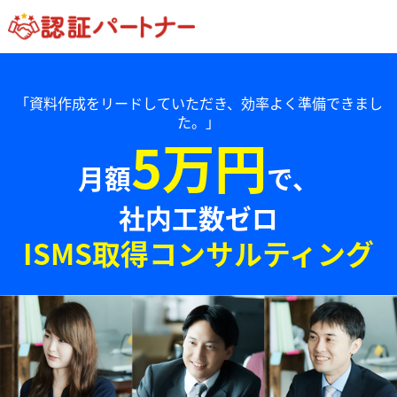
「資料作成をリードしていただき、効率よく準備できまし
た。」
5万円
月額
で、
社内工数ゼロ
ISMS取得コンサルティング