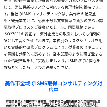
美作市の観光事業者が継続的な監査と改善のプロセスを通
じて、常に最新のリスクに対応する管理体制を維持できま
す。当社のISMSコンサルティングは、美作市の温泉旅
館・観光業向けに、必要十分な文書体系で負担の少ない認
証取得プロセスをご提案いたします。国際規格である
ISO27001の認証は、海外企業との取引においても信頼の
証として高く評価されます。業種別のリスクシナリオを用
いた実践的な研修プログラムにより、従業員のセキュリテ
ィ意識を効果的に高めます。宮本武蔵のように研ぎ澄まさ
れた情報管理を共に実現しましょう。ISMS取得に関心を
お持ちでしたら、ぜひご連絡ください。
美作市全域でISMS取得コンサルティング対
応中
英田青野
青木
赤田
芦河内
安蘇
粟井中
粟野
井口
位田
稲穂
猪臥
今岡
岩辺
岩見田
上山
後山
右手
江ノ原
江見
江見吉田
大井が丘
大内谷
太田
大原
大町
奥
奥大谷